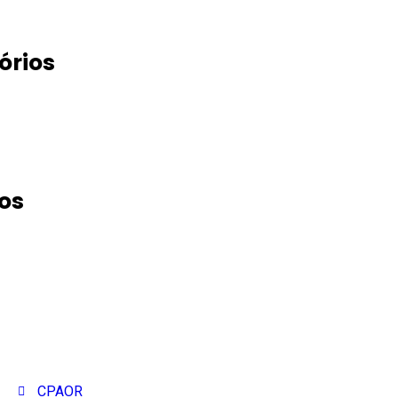
órios
os
CPAOR