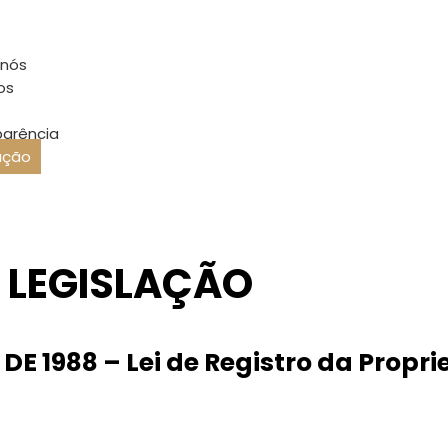
ação
 nós
os
parência
ação
LEGISLAÇÃO
O DE 1988 – Lei de Registro da Prop
Lei Nº 7.652