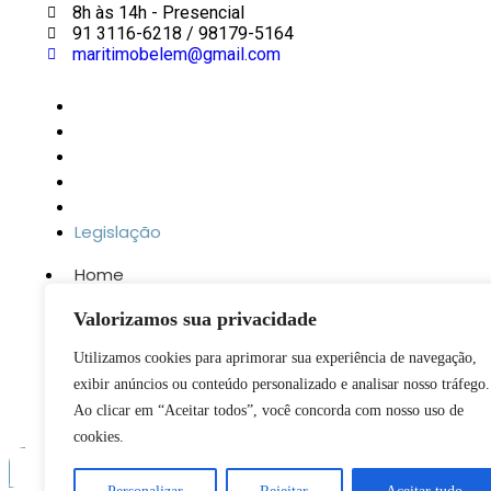
8h às 14h - Presencial
91 3116-6218 / 98179-5164
maritimobelem@gmail.com
Home
Sobre nós
Serviços
LGPD
Transparência
Legislação
Home
Sobre nós
Valorizamos sua privacidade
Serviços
LGPD
Utilizamos cookies para aprimorar sua experiência de navegação,
Transparência
exibir anúncios ou conteúdo personalizado e analisar nosso tráfego.
Legislação
Ao clicar em “Aceitar todos”, você concorda com nosso uso de
cookies.
© 2023 Todos 